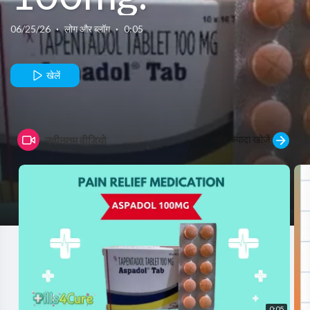
Understanding
06/25/26
·
लोग और ब्लॉग
·
0:05
Safe and
खेलें
Effective Pain
और ज्यादा खोजें
नवीनतम वीडियो
Relief
0:05