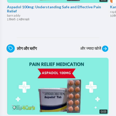
Aspadol 100mg: Understanding Safe and Effective Pain
Kam
Relief
royd
barn addy
10 विच
1 विचारों
·
1 महीना पहले
और ज्यादा खोजें
लोग और ब्लॉग
0:05